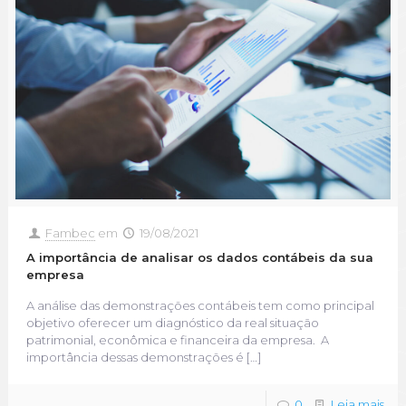
Fambec
em
19/08/2021
A importância de analisar os dados contábeis da sua
empresa
A análise das demonstrações contábeis tem como principal
objetivo oferecer um diagnóstico da real situação
patrimonial, econômica e financeira da empresa. A
importância dessas demonstrações é
[…]
0
Leia mais