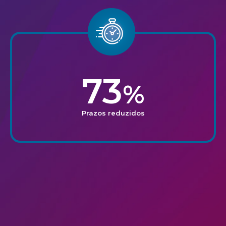
73
%
Prazos reduzidos