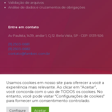
Validação de arquivos
Análise de dados e cruzamentos de obrigações
Entre em contato
Av Paulista, 1439, andar 1, Cj 12. Bela Vista, SP - CEP: 01311-926
(11) 2503-0681
(11) 2503-0682
contato@fambec.com.br
© 2026 Fambec. Todos os Direitos Reservados.
Desenvolvido por
RSamurai
Usamos cookies em nosso site para oferecer a você a
experiência mais relevante. Ao clicar em “Aceitar”,
você concorda com o uso de TODOS os cookies. No
entanto, você pode visitar "Configurações de cookies"
para fornecer um consentimento controlado.
Configure
Aceitar