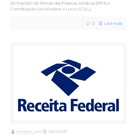
do Imposto de Renda das Pessoas Jurídicas (IRPJ) e
Contribuição Social sobre o Lucro (CSLL).
0
Leia mais
Fambec
em
08/11/2019