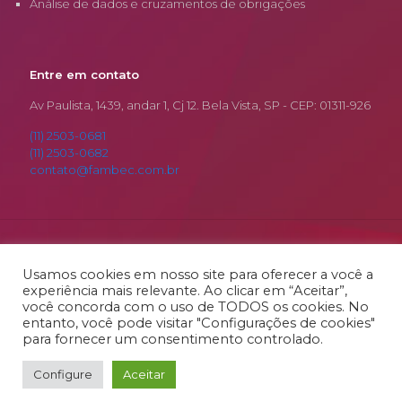
Análise de dados e cruzamentos de obrigações
Entre em contato
Av Paulista, 1439, andar 1, Cj 12. Bela Vista, SP - CEP: 01311-926
(11) 2503-0681
(11) 2503-0682
contato@fambec.com.br
© 2026 Fambec. Todos os Direitos Reservados.
Desenvolvido por
RSamurai
Usamos cookies em nosso site para oferecer a você a
experiência mais relevante. Ao clicar em “Aceitar”,
você concorda com o uso de TODOS os cookies. No
entanto, você pode visitar "Configurações de cookies"
para fornecer um consentimento controlado.
Configure
Aceitar