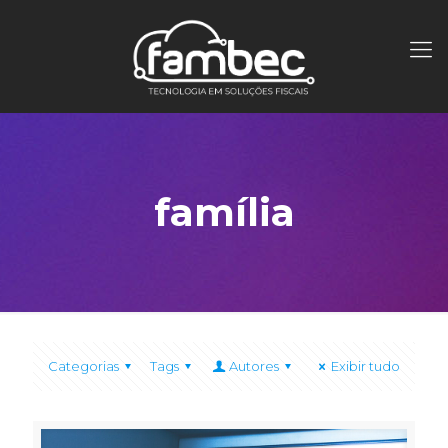
família
Categorias
Tags
Autores
Exibir tudo