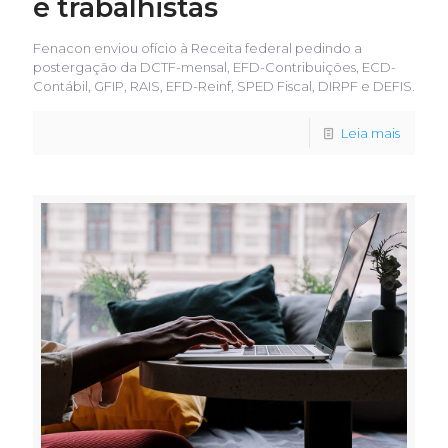
e trabalhistas
Fenacon enviou ofício à Receita federal pedindo a
postergação da DCTF-mensal, EFD-Contribuições, ECD-
Contábil, GFIP, RAIS, EFD-Reinf, SPED Fiscal, DIRPF e DEFIS.
Leia mais