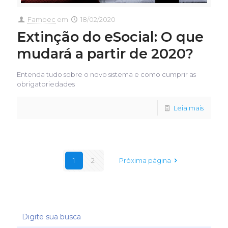
Fambec
em
18/02/2020
Extinção do eSocial: O que
mudará a partir de 2020?
Entenda tudo sobre o novo sistema e como cumprir as
obrigatoriedades
Leia mais
1
2
Próxima página