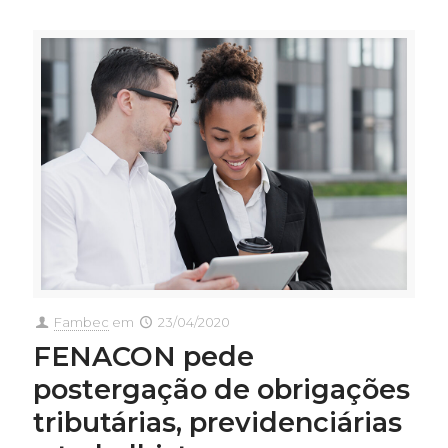
Fambec
em
23/04/2020
FENACON pede
postergação de obrigações
tributárias, previdenciárias