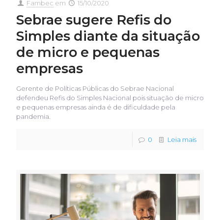
Fambec
em
15/10/2020
Sebrae sugere Refis do
Simples diante da situação
de micro e pequenas
empresas
Gerente de Políticas Públicas do Sebrae Nacional
defendeu Refis do Simples Nacional pois situação de micro
e pequenas empresas ainda é de dificuldade pela
pandemia.
0
Leia mais