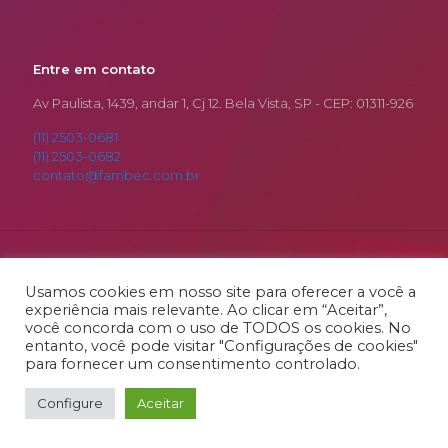
Entre em contato
Av Paulista, 1439, andar 1, Cj 12. Bela Vista, SP - CEP: 01311-926
(11) 2503-0681
(11) 2503-0682
contato@fambec.com.br
© 2026 Fambec. Todos os Direitos Reservados.
Desenvolvido por
RSamurai
Usamos cookies em nosso site para oferecer a você a
experiência mais relevante. Ao clicar em “Aceitar”,
você concorda com o uso de TODOS os cookies. No
entanto, você pode visitar "Configurações de cookies"
para fornecer um consentimento controlado.
Configure
Aceitar