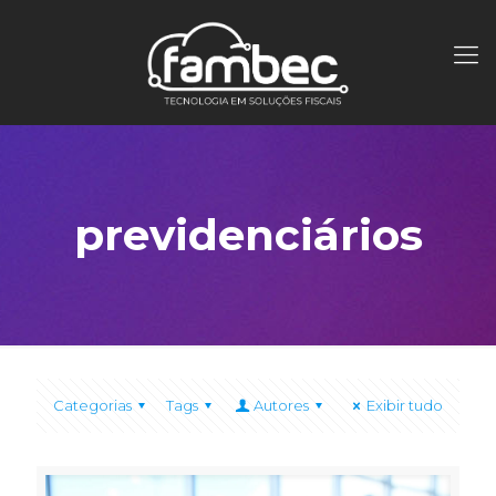
previdenciários
Categorias
Tags
Autores
Exibir tudo