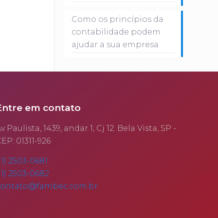
Como os princípios da
contabilidade podem
ajudar a sua empresa
Entre em contato
v Paulista, 1439, andar 1, Cj 12. Bela Vista, SP -
EP: 01311-926
11) 2503-0681
11) 2503-0682
contato@fambec.com.br