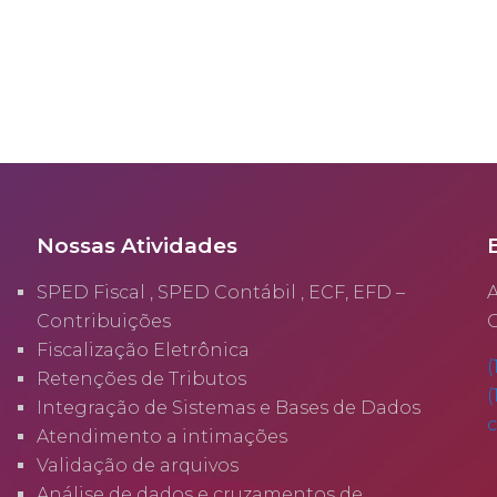
Nossas Atividades
SPED Fiscal , SPED Contábil , ECF, EFD –
A
Contribuições
C
Fiscalização Eletrônica
(
Retenções de Tributos
(
Integração de Sistemas e Bases de Dados
Atendimento a intimações
Validação de arquivos
Análise de dados e cruzamentos de