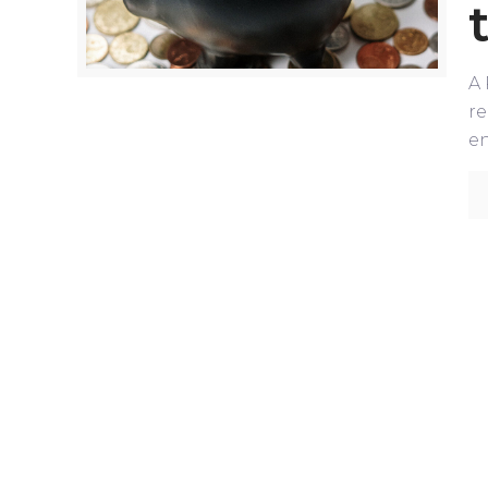
A 
re
en