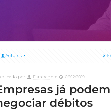
Autores
E
ublicado por
Fambec
em
06/12/2019
Empresas já podem
negociar débitos