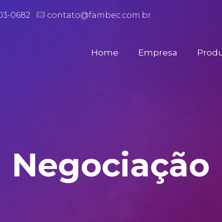
503-0682
contato@fambec.com.br
Home
Empresa
Prod
Negociação