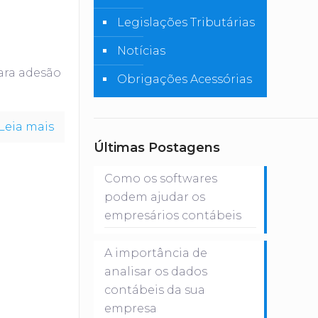
Legislações Tributárias
Notícias
para adesão
Obrigações Acessórias
Leia mais
Últimas Postagens
Como os softwares
podem ajudar os
empresários contábeis
A importância de
analisar os dados
contábeis da sua
empresa