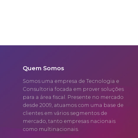
Quem Somos
Somos uma empresa de Tecnologia e
Consultoria focada em prover soluções
para a área fiscal. Presente no mercado
desde 2009, atuamos com uma base de
clientes em vários segmentos de
mercado, tanto empresas nacionais
como multinacionais.