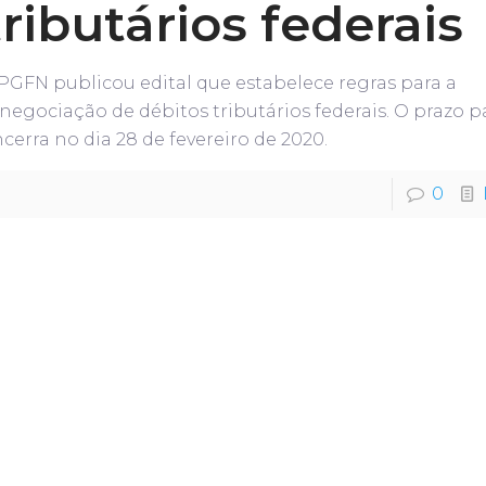
tributários federais
PGFN publicou edital que estabelece regras para a
negociação de débitos tributários federais. O prazo 
cerra no dia 28 de fevereiro de 2020.
0