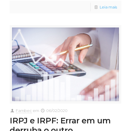
Leia mais
Fambec
em
06/02/2020
IRPJ e IRPF: Errar em um
derruba o outro