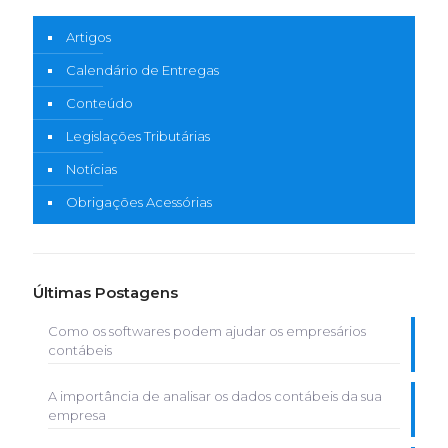
Artigos
Calendário de Entregas
Conteúdo
Legislações Tributárias
Notícias
Obrigações Acessórias
Últimas Postagens
Como os softwares podem ajudar os empresários
contábeis
A importância de analisar os dados contábeis da sua
empresa