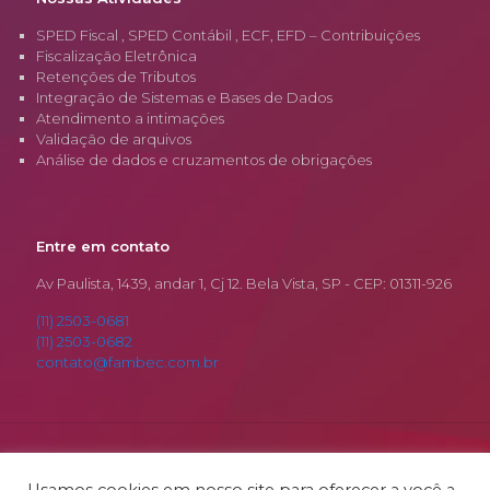
SPED Fiscal , SPED Contábil , ECF, EFD – Contribuições
Fiscalização Eletrônica
Retenções de Tributos
Integração de Sistemas e Bases de Dados
Atendimento a intimações
Validação de arquivos
Análise de dados e cruzamentos de obrigações
Entre em contato
Av Paulista, 1439, andar 1, Cj 12. Bela Vista, SP - CEP: 01311-926
(11) 2503-0681
(11) 2503-0682
contato@fambec.com.br
© 2026 Fambec. Todos os Direitos Reservados.
Desenvolvido por
RSamurai