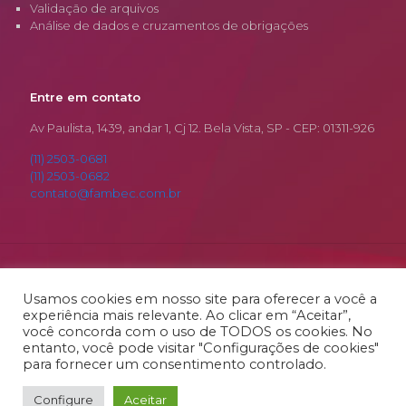
Validação de arquivos
Análise de dados e cruzamentos de obrigações
Entre em contato
Av Paulista, 1439, andar 1, Cj 12. Bela Vista, SP - CEP: 01311-926
(11) 2503-0681
(11) 2503-0682
contato@fambec.com.br
© 2026 Fambec. Todos os Direitos Reservados.
Desenvolvido por
RSamurai
Usamos cookies em nosso site para oferecer a você a
experiência mais relevante. Ao clicar em “Aceitar”,
você concorda com o uso de TODOS os cookies. No
entanto, você pode visitar "Configurações de cookies"
para fornecer um consentimento controlado.
Configure
Aceitar