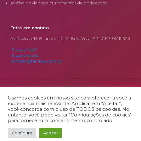
Análise de dados e cruzamentos de obrigações
Entre em contato
Av Paulista, 1439, andar 1, Cj 12. Bela Vista, SP - CEP: 01311-926
(11) 2503-0681
(11) 2503-0682
contato@fambec.com.br
© 2026 Fambec. Todos os Direitos Reservados.
Desenvolvido por
RSamurai
Usamos cookies em nosso site para oferecer a você a
experiência mais relevante. Ao clicar em “Aceitar”,
você concorda com o uso de TODOS os cookies. No
entanto, você pode visitar "Configurações de cookies"
para fornecer um consentimento controlado.
Configure
Aceitar