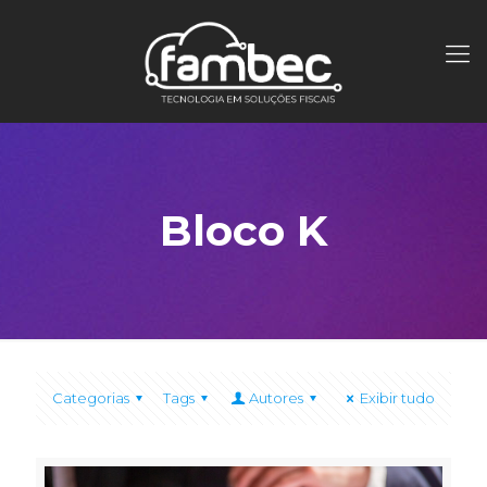
Bloco K
Categorias
Tags
Autores
Exibir tudo