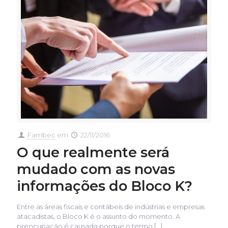
Fambec
em
22/11/2016
O que realmente será
mudado com as novas
informações do Bloco K?
Entre as áreas fiscais e contábeis de indústrias e empresas
atacadistas, o Bloco K é o assunto do momento. A
preocupação é causada porque o termo
[…]