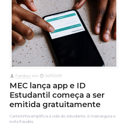
Fambec
em
26/11/2019
MEC lança app e ID
Estudantil começa a ser
emitida gratuitamente
Carteirinha simplifica a vida do estudante, é mais segura e
evita fraudes