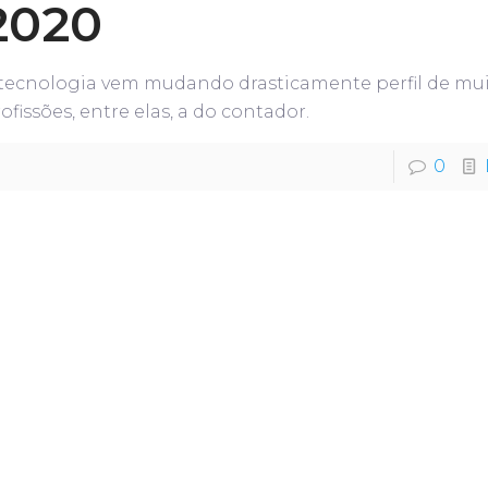
2020
 tecnologia vem mudando drasticamente perfil de mu
ofissões, entre elas, a do contador.
0