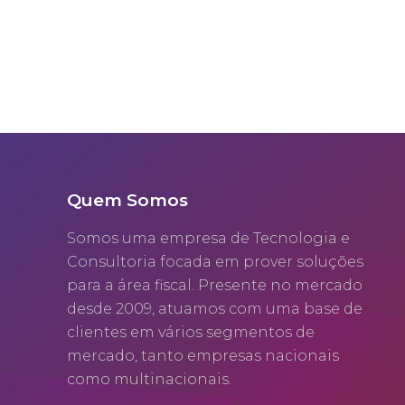
Quem Somos
Somos uma empresa de Tecnologia e
Consultoria focada em prover soluções
para a área fiscal. Presente no mercado
desde 2009, atuamos com uma base de
clientes em vários segmentos de
mercado, tanto empresas nacionais
como multinacionais.