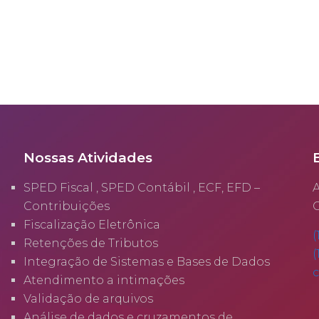
Nossas Atividades
SPED Fiscal , SPED Contábil , ECF, EFD –
A
Contribuições
C
Fiscalização Eletrônica
(
Retenções de Tributos
(
Integração de Sistemas e Bases de Dados
Atendimento a intimações
Validação de arquivos
Análise de dados e cruzamentos de