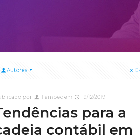
Autores
E
ublicado por
Fambec
em
19/12/2019
Tendências para a
cadeia contábil em