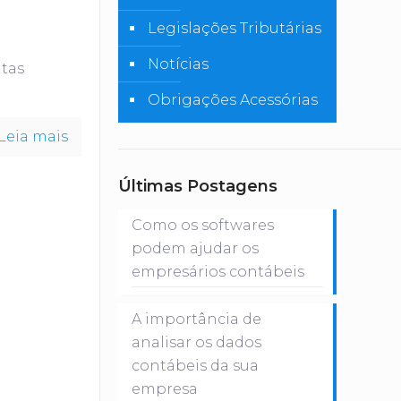
Legislações Tributárias
Notícias
itas
Obrigações Acessórias
Leia mais
Últimas Postagens
Como os softwares
podem ajudar os
empresários contábeis
A importância de
analisar os dados
contábeis da sua
empresa