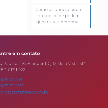
Como os princípios da
contabilidade podem
ajudar a sua empresa
Entre em contato
v Paulista, 1439, andar 1, Cj 12. Bela Vista, SP -
EP: 01311-926
11) 2503-0681
11) 2503-0682
contato@fambec.com.br