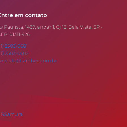
Entre em contato
v Paulista, 1439, andar 1, Cj 12. Bela Vista, SP -
EP: 01311-926
11) 2503-0681
11) 2503-0682
contato@fambec.com.br
r
RSamurai