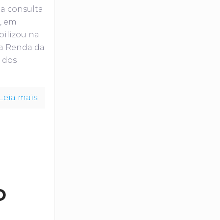
 a consulta
, em
bilizou na
 a Renda da
 dos
Leia mais
o