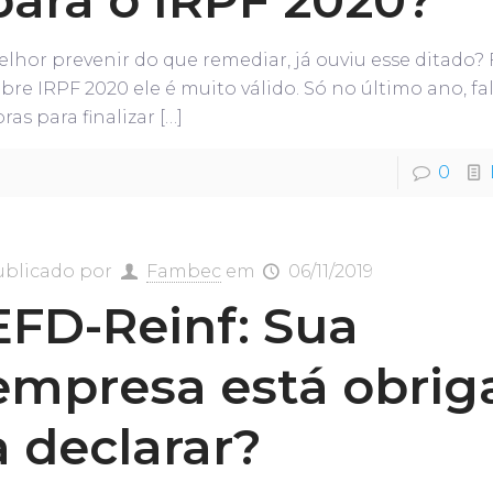
lhor prevenir do que remediar, já ouviu esse ditado?
bre IRPF 2020 ele é muito válido. Só no último ano, fa
ras para finalizar
[…]
0
ublicado por
Fambec
em
06/11/2019
EFD-Reinf: Sua
empresa está obrig
a declarar?