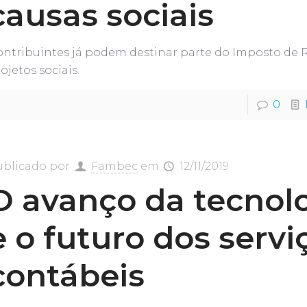
causas sociais
ontribuintes já podem destinar parte do Imposto de 
ojetos sociais.
0
ublicado por
Fambec
em
12/11/2019
O avanço da tecnol
e o futuro dos servi
contábeis