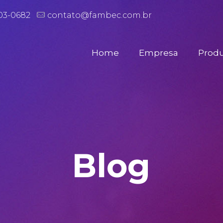
503-0682
contato@fambec.com.br
Home
Empresa
Prod
Blog