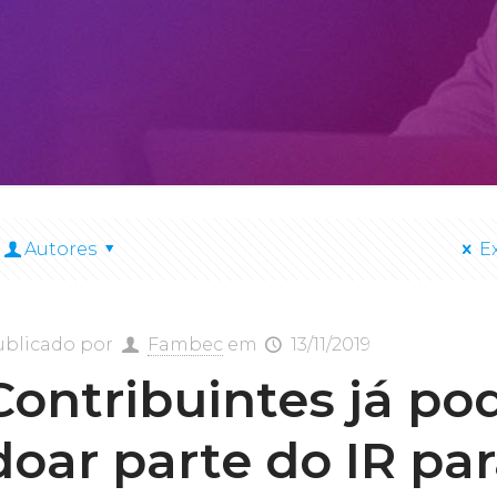
Autores
E
ublicado por
Fambec
em
13/11/2019
Contribuintes já p
doar parte do IR pa