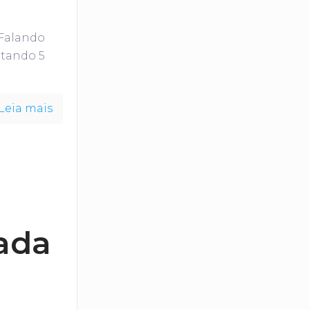
 Falando
ltando 5
Leia mais
ada