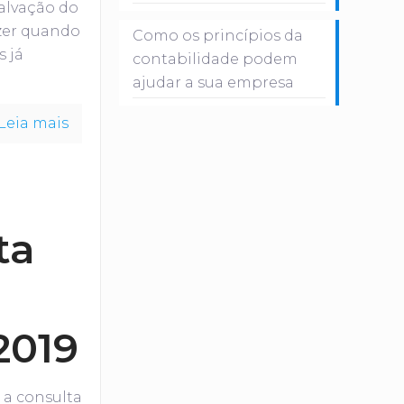
salvação do
zer quando
Como os princípios da
s já
contabilidade podem
ajudar a sua empresa
Leia mais
ta
2019
 a consulta