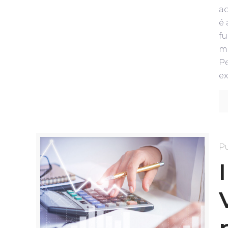
ao
é
fu
ma
Pe
ex
P