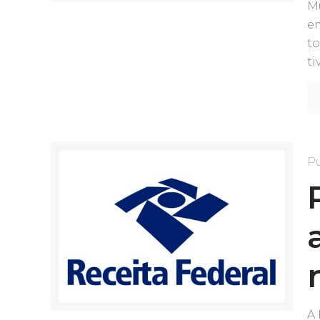
Mu
e
to
ti
P
A 