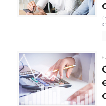
C
pr
P