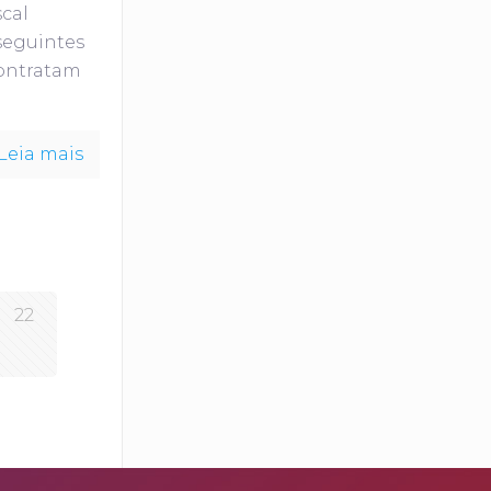
scal
 seguintes
contratam
Leia mais
22