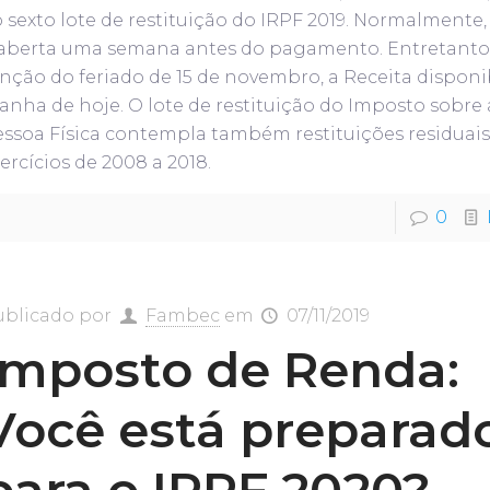
 sexto lote de restituição do IRPF 2019. Normalmente,
 aberta uma semana antes do pagamento. Entretanto
nção do feriado de 15 de novembro, a Receita disponi
nha de hoje. O lote de restituição do Imposto sobre
ssoa Física contempla também restituições residuais
ercícios de 2008 a 2018.
0
ublicado por
Fambec
em
07/11/2019
Imposto de Renda:
Você está preparad
para o IRPF 2020?