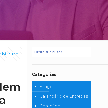
xibir tudo
Categorias
odem
Artigos
ra
Calendário de Entregas
Conteúdo