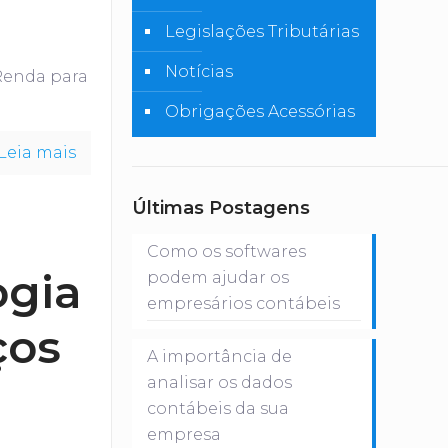
Legislações Tributárias
Notícias
Renda para
Obrigações Acessórias
Leia mais
Últimas Postagens
Como os softwares
ogia
podem ajudar os
empresários contábeis
ços
A importância de
analisar os dados
contábeis da sua
empresa