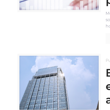
Me
so
ho
P