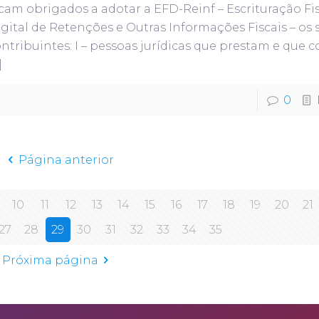
cam obrigados a adotar a EFD-Reinf – Escrituração Fi
gital de Retenções e Outras Informações Fiscais – os
ntribuintes: I – pessoas jurídicas que prestam e que 
]
0
Página anterior
10
11
12
13
14
15
16
17
18
19
20
21
27
28
29
30
31
32
33
34
35
Próxima página