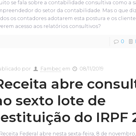
ito se fala sobre a contabilidade consultiva como a 
mpreendedor do setor da contabilidade. Mas o que di
dos os contadores adotarem esta postura e os cliente
verem acesso aos relatórios consultivos?
0
ublicado por
Fambec
em
08/11/2019
Receita abre consul
ao sexto lote de
restituição do IRPF 
Receita Federal abre nesta sexta-feira, 8 de novembro,