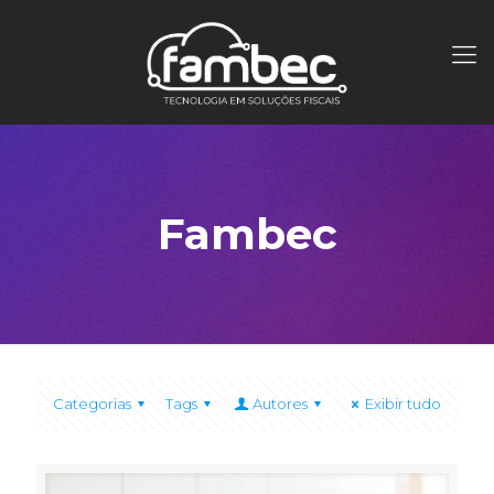
Fambec
Categorias
Tags
Autores
Exibir tudo