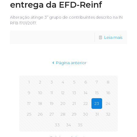
entrega da EFD-Reinf
Alteração atinge 3º grupo de contribuintes descrito na IN
RFB 1701/2017.
Leia mais
Página anterior
1
2
3
4
5
6
7
8
9
10
11
12
13
14
15
16
17
18
19
20
21
22
23
24
25
26
27
28
29
30
31
32
33
34
35